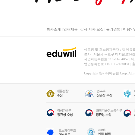
회사소개
|
인재채용
|
강사 저자 모집
|
윤리경영
|
이용약
상호명 및 호스팅제공자 : ㈜ 에듀윌 | 대
본사 : 서울시 구로구 디지털로34길
사업자등록번호 119-81-54852 | 
법인등록번호 110111-2450031 |
Copyright ⓒ (주)에듀윌 Corp. All rig