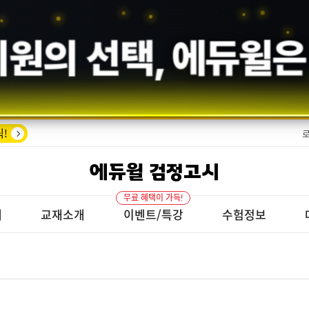
회원의 선택,
에듀윌
은
!
에듀윌 검정고시
무료 혜택이 가득!
개
교재소개
이벤트/특강
수험정보