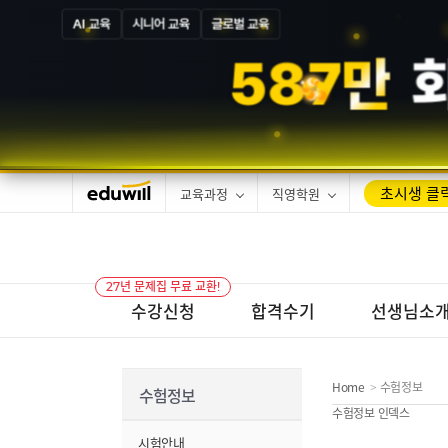
AI 교육
시니어 교육
글로벌 교육
5
8
7
만
초시생 클릭
교육과정
직영학원
27년 문제집 무료 교환!
수강신청
합격수기
선생님소
Home
수험정보
>
수험정보
수험정보 인덱스
시험안내