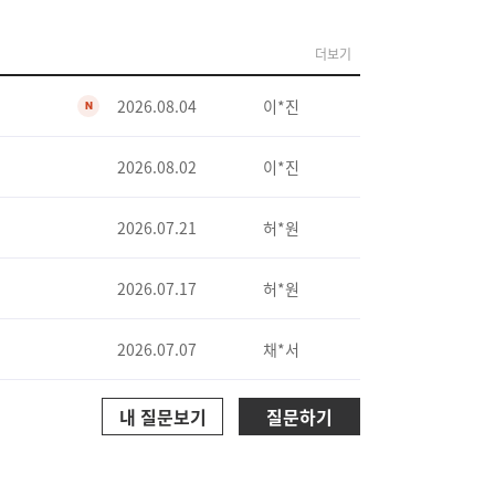
선생님들 보다 이해하기 쉽고 알기 쉽게 가르쳐주세요
박히는 깔끔한 강의
더보기
설명 해준다
좋아용
2026.08.04
이*진
N
기 쉽도록 요점 정리를 확실하게 해주세요
흥미가 생길 수 있게 잘 알려주십니다.
2026.08.02
이*진
들이 다 너무 좋으세요 :)
의 강의가 이해하기에 큰어려움없이 잘듣고있습니다
2026.07.21
허*원
기쉽게 설명해주셔서 너무 만족합니다.
저는60대인데 어떻게할까 걱정도 많이했는데 이해하기편하도록 설명을잘해주셔...
2026.07.17
허*원
각 과목 선생님들이 시험에 나오는 문제, 중요한 부분을 콕 찝어서 알려주...
으로 강의하신 모습들 감동이었습니다
2026.07.07
채*서
처움에는 너무 어렵게 느껴젔었는데 들어도 모르겠고 했었는데 핵심문제풀이 ...
고 쉬운 강의 감사합니다
내 질문보기
질문하기
 감사해요!!
 준비 못했는데 90점 이상 맞았어요
 채점 결과 100점 나왔어요!!