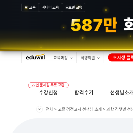
AI 교육
시니어 교육
글로벌 교육
1
3
만
합격
초시생 클릭
교육과정
직영학원
27년 문제집 무료 교환!
수강신청
합격수기
선생님소
전체
고졸 검정고시 선생님 소개
과학 김샛별 선