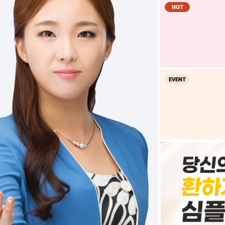
HOT
EVENT
과학 
대입 
점점오
수학 
강의 
선생님
과학의
찾던 
과학과
검정고
감사해