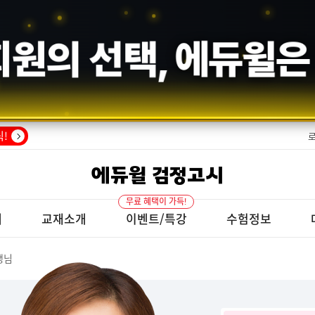
수기의 증명,
에듀윌
!
에듀윌 검정고시
무료 혜택이 가득!
개
교재소개
이벤트/특강
수험정보
생님