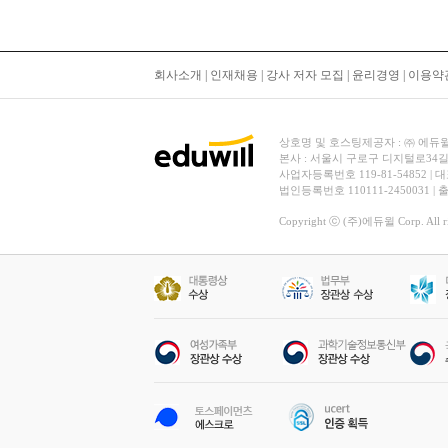
회사소개
|
인재채용
|
강사 저자 모집
|
윤리경영
|
이용약
상호명 및 호스팅제공자 : ㈜ 에듀윌 | 대
본사 : 서울시 구로구 디지털로34길
사업자등록번호 119-81-54852 | 
법인등록번호 110111-2450031 |
Copyright ⓒ (주)에듀윌 Corp. All rig