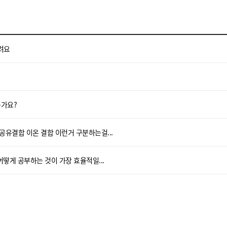
다른 
귀에 
쉽게 
너무 
려요
정리하
쉽고 
선생님
선생님
은가요?
이해하
유결합 이온 결합 이런거 구분하는걸...
열정적
떻게 공부하는 것이 가장 효율적일...
훌륭하
선생님
2달도
선생님