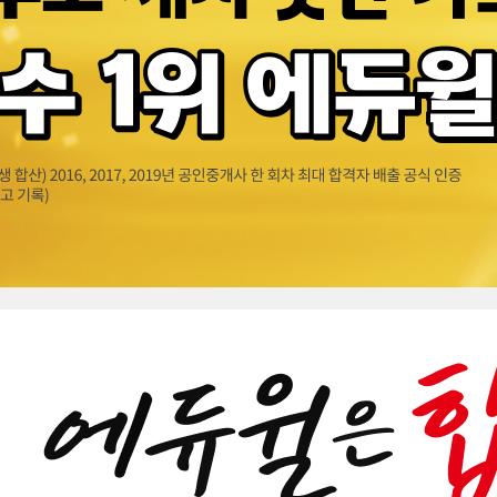
쌤...
선생님
김샛
중졸 
제 사
선생님
김샛별
수고많
감사합
중졸
김샛별
감사합
과학
합격했
노력해
다른 
귀에 