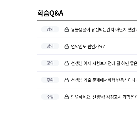
학습Q&A
용불용설이 유전되는건지 아닌지 헷갈
강의
연약권도 판인가요?
강의
선생님 이제 시험보기전에 뭘 하면 좋
강의
선생님 기출 문제에서화학 반응식이나 공
강의
안녕하세요, 선생님! 검정고시 과학은 어
수험