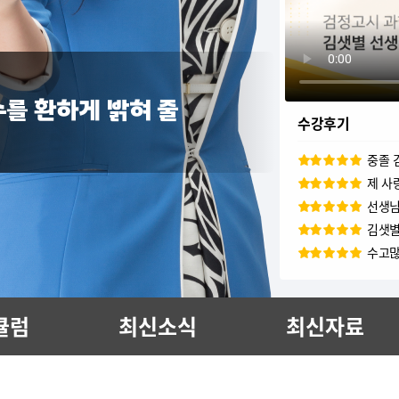
김셋별
편하게
쌤...
선생님
를 환하게 밝혀 줄
김샛
수강후기
중졸 
제 사
선생님
김샛별
수고많
감사합
중졸
김샛별
큘럼
최신소식
최신자료
감사합
과학
합격했
노력해