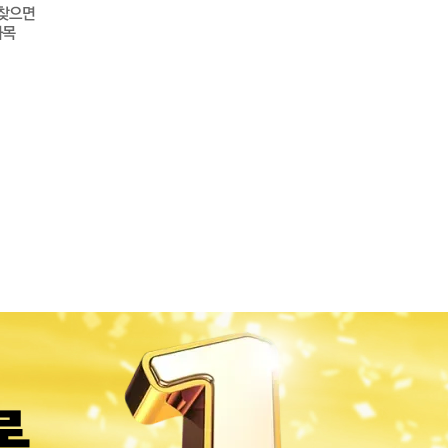
 수업이 기대됩니다.
 고맙습니다.
~
생님 고맙습니당
선생님 도움 많이 받아요
과목 공부에 도움되네요
과학선생님 ,,, 진심으로 감사합니다
르는 성적ㅋㅋ
과학~
잘듣고 있습니다~
 덕분에 합격했습니다
 힘
선생님!!
학 김샛별 선생님 ♥
시 합격
요!
 강사님께
 믿고 듣는 샛별 선생님 강의♥