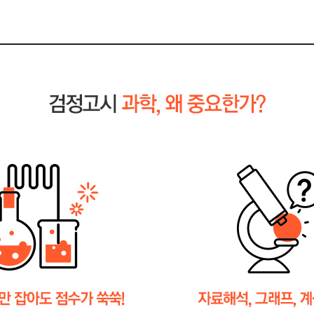
선생님
김샛별
감사합
김샛
늘 3
선생님
덕분에
검정
만점입
감사합
샛별쌤
단어부
괴힉 
과학 
과학 1
과학이
과학선