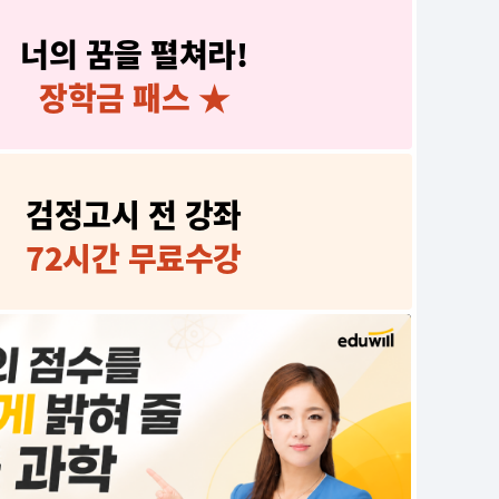
너의 꿈을 펼쳐라!
장학금 패스 ★
검정고시 전 강좌
과목 공부에 도움되네요
과학선생님 ,,, 진심으로 감사합니다
72시간 무료수강
르는 성적ㅋㅋ
과학~
잘듣고 있습니다~
 덕분에 합격했습니다
 힘
선생님!!
학 김샛별 선생님 ♥
시 합격
요!