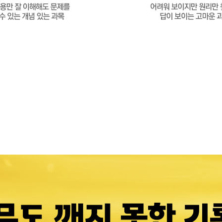
과학쌤
과학쌤
과학쌤
과학선
과학 
과학 
대입 
점점오
수학 
강의 
선생님
과학의
찾던 
과학과
검정고
감사해
김셋별
편하게