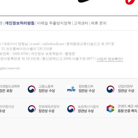
쉽게 
너무 
정리하
관
|
개인정보처리방침
|
이메일 추출방지정책
|
고객센터
|
제휴 문의
쉽고 
선생님
표이사 양형남 | e-mail : cs@eduwill.net | 원격평생교육시설신고 제 207호
선생님
 55 코오롱싸이언스밸리 2차 310호
이해하
대표전화 : 1600-6700 | 개인정보 보호책임자 : 황영준
 출판사등록번호 제 18-102호 | 통신판매신고 2008-서울구로-0077 |
사업자 정보확인
hts reserved.
열정적
훌륭하
선생님
2달도
선생님
선생님
김샛별