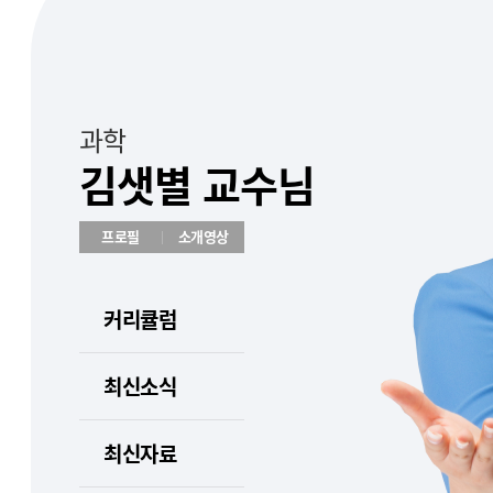
과학
김샛별 교수님
프로필
소개영상
커리큘럼
최신소식
최신자료